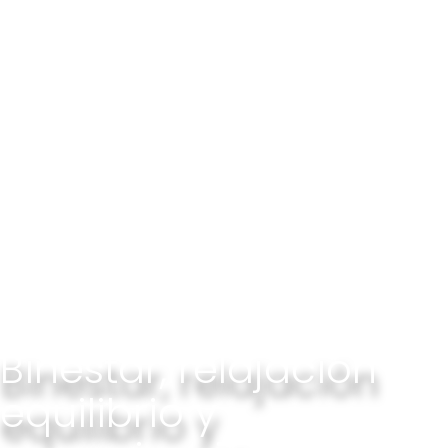
Binestar, relajación
equilibrio y