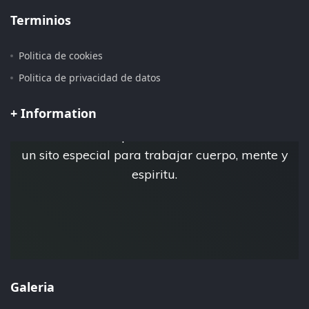
Terminios
Politica de cookies
Pagina iniciada 15 de Julio del 2.019
Politica de privacidad de datos
+ Information
Esta es la pagina personal de Jose Luis Tebar,
donde crea su espacio virtual Esfera Natural,
un sito especial para trabajar cuerpo, mente y
espiritu.
Galeria